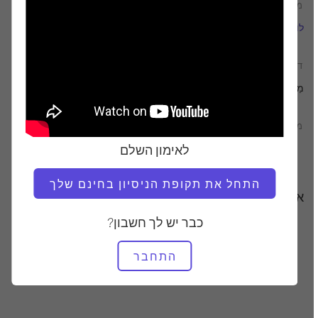
מוֹרֶה
זמן וידאו
לורי קולמן-בראון
21:50
דרוש ציוד
מַחצֶלֶת
מצא שיעורים דומים עבור
לאימון השלם
20 - 30 דקות
מַחצֶלֶת
התחל את תקופת הניסיון בחינם שלך
אימונים אחרים שאולי תאהבו
כבר יש לך חשבון?
התחבר