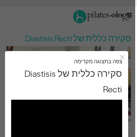
תַפרִיט
סקירה כללית של Diastisis Recti
צפה בתצוגה מקדימה
סגור את מודאל
סקירה כללית של Diastisis
Recti
התבונן ותלמד