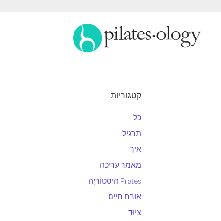
קטגוריות
כֹּל
תַרגִיל
איך
מאמר עריכה
Pilates הִיסטוֹרִיָה
אורח חיים
צִיוּד