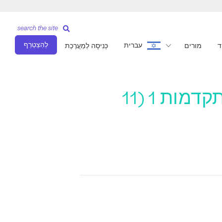
search the site
לְהִצְטַרֵף
עברית
ד
מורים
כְּנִיסָה לַמַעֲרֶכֶת
מִרֹאשׁ- Pilates שיעור התקדמות 1 (11