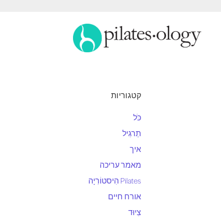
קטגוריות
כֹּל
תַרגִיל
איך
מאמר עריכה
Pilates הִיסטוֹרִיָה
אורח חיים
צִיוּד