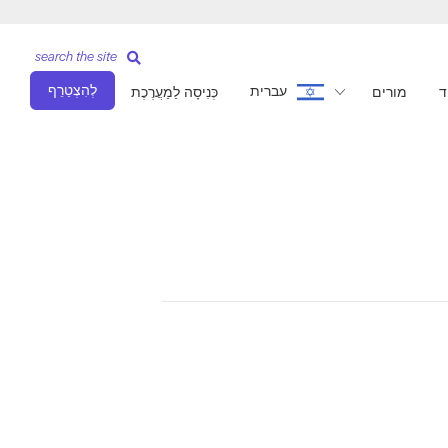
search the site
לְהִצְטַרֵף
עברית
ד
מורים
כְּנִיסָה לַמַעֲרֶכֶת