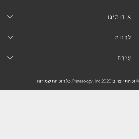
אודותינו
לִקְנוֹת
עֶזרָה
זכויות יוצרים 2020 Pilatesology , Inc. כל הזכויות שמורות