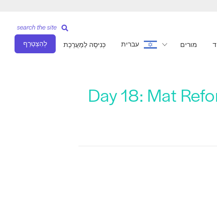
search the site
לְהִצְטַרֵף
עברית
ד
מורים
כְּנִיסָה לַמַעֲרֶכֶת
Day 18: Mat Ref