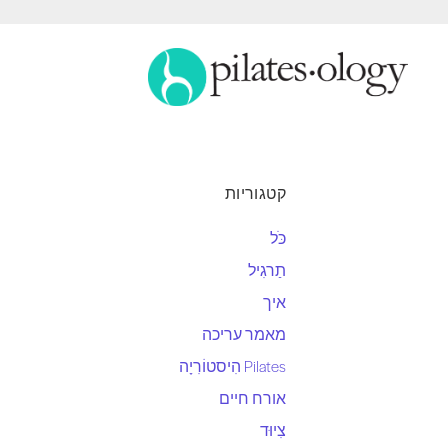
קטגוריות
כֹּל
תַרגִיל
איך
מאמר עריכה
Pilates הִיסטוֹרִיָה
אורח חיים
צִיוּד