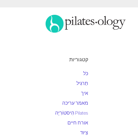
קטגוריות
כֹּל
תַרגִיל
איך
מאמר עריכה
Pilates הִיסטוֹרִיָה
אורח חיים
צִיוּד