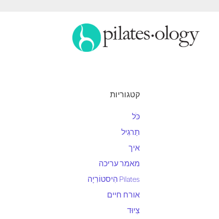
קטגוריות
כֹּל
תַרגִיל
איך
מאמר עריכה
Pilates הִיסטוֹרִיָה
אורח חיים
צִיוּד