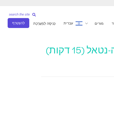
search the site
לְהִצְטַרֵף
עברית
ד
מורים
כְּנִיסָה לַמַעֲרֶכֶת