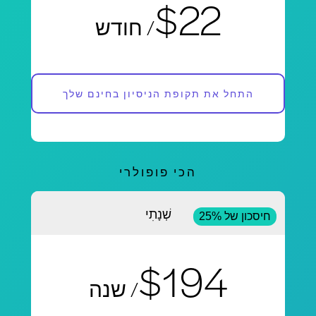
$22
/ חודש
התחל את תקופת הניסיון בחינם שלך
הכי פופולרי
שְׁנָתִי
חיסכון של 25%
$194
/ שנה