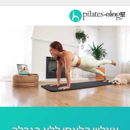
תַפרִיט