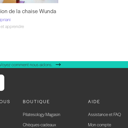
tion de la chaise Wunda
priani
 et apprendre
 Voyez comment nous aidons.
NOUS
BOUTIQUE
AIDE
Pilatesology Magasin
Assistance et FAQ
Chèques-cadeaux
Mon compte