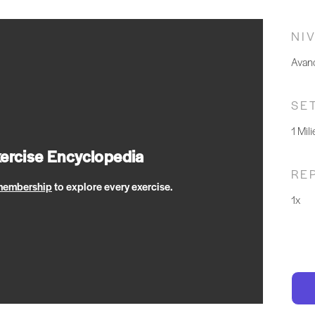
NI
Avan
SE
1 Mil
xercise Encyclopedia
RE
 membership
to explore every exercise.
1x