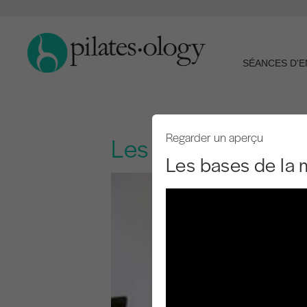
SÉANCES D'
Regarder un aperçu
Les bases de la mu
Les bases de la 