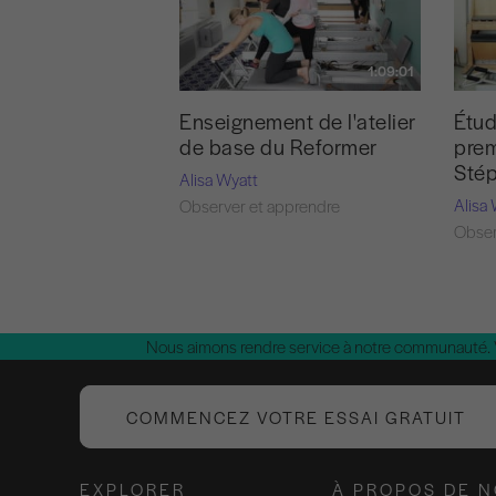
1:09:01
Enseignement de l'atelier
Étud
de base du Reformer
prem
Sté
Alisa Wyatt
Alisa
Observer et apprendre
Obser
Nous aimons rendre service à notre communauté.
COMMENCEZ VOTRE ESSAI GRATUIT
EXPLORER
À PROPOS DE 