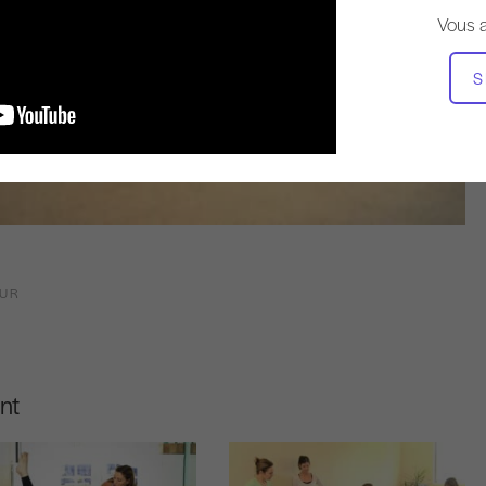
Vous 
S
OUR
nt