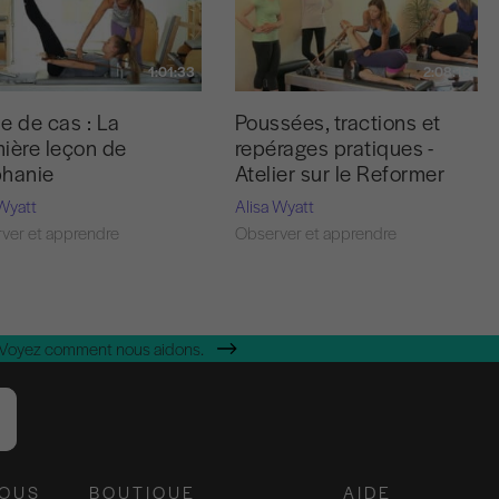
1:01:33
2:08:16
e de cas : La
Poussées, tractions et
ière leçon de
repérages pratiques -
phanie
Atelier sur le Reformer
 Wyatt
Alisa Wyatt
ver et apprendre
Observer et apprendre
 Voyez comment nous aidons.
NOUS
BOUTIQUE
AIDE