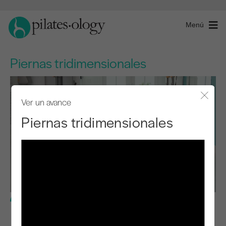
Menú
Piernas tridimensionales
Ver un avance
Cerra
Piernas tridimensionales
Nivel avanzado