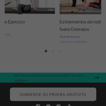
7:51
torre Ejercicio
Estiramientos de rodilla
fuera Consejos
itz
aprender
Shari Berkowitz
Observar y aprender
Nos encanta retribuir a nuestra comunidad. Vea cómo
ayudamos.
COMIENCE SU PRUEBA GRATUITA