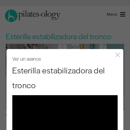
Menú
Esterilla estabilizadora del tronco
Ver un avance
Cerra
Esterilla estabilizadora del
tronco
Nivel intermedio