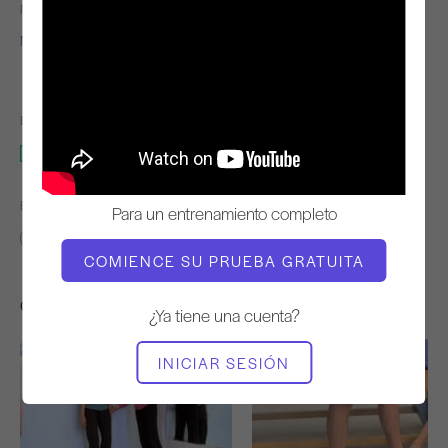
PROFESOR
RITMO DE
ENTRENAMIENTO
Niedra Gabriel
Lento
EQUIPO NECESARIO
Mat
ENCONTRAR CLASES SIMILARES PARA
Para un entrenamiento completo
Intermedio
40 - 50 min
Mat
COMIENCE SU PRUEBA GRATUITA
Otros entrenamientos que te pueden gustar
¿Ya tiene una cuenta?
INICIAR SESIÓN