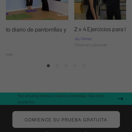
14:49
2 x 4 Ejercicios para lo
ento diario de pantorrillas y
s
Jay Grimes
Observar y aprender
el
aprender
Nos encanta retribuir a nuestra comunidad. Vea cómo
ayudamos.
COMIENCE SU PRUEBA GRATUITA