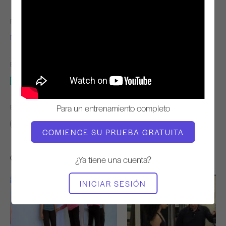
PROFESOR
TIEMPO DE VÍDEO
Niedra Gabriel
14:49
EQUIPO NECESARIO
2 x 4
Para un entrenamiento completo
ENCONTRAR CLASES SIMILARES PARA
10 - 20 min
2 x 4
COMIENCE SU PRUEBA GRATUITA
Otros entrenamientos que te pueden gustar
¿Ya tiene una cuenta?
INICIAR SESIÓN