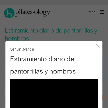
Menú
Estiramiento diario de pantorrillas y
hombros
Ver un avance
Cerra
Estiramiento diario de
pantorrillas y hombros
Nivel básico