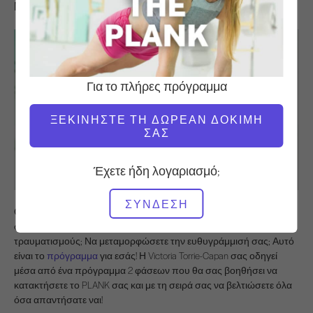
Master the Plank Intro
Για το πλήρες πρόγραμμα
ΞΕΚΙΝΉΣΤΕ ΤΗ ΔΩΡΕΆΝ ΔΟΚΙΜΉ
ΣΑΣ
Έχετε ήδη λογαριασμό;
ΣΎΝΔΕΣΗ
Θέλετε να βελτιώσετε τη δύναμη του κορμού σας; Τη στάση του
σώματός σας; Την επίγνωση του σώματος; Να προλάβετε
τραυματισμούς; Να μεταμορφώσετε την ευθυγράμμισή σας; Αυτό
είναι το
πρόγραμμα
για εσάς! Η Victoria Torrie-Capan σας οδηγεί
μέσα από ένα πρόγραμμα 2 φάσεων που θα σας βοηθήσει να
κατακτήσετε το PLANK σας και με τη σειρά σας να βελτιώσετε όλα
όσα απαντήσατε ναι!