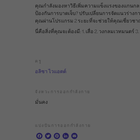
คุณกำลังมองหาวิธีเพิ่มความแข็งแรงของแกนกลางร
ป้องกันการบาดเจ็บ? ปรับเปลี่ยนการจัดแนวร่างกาย
คุณผ่านโปรแกรม 2 ระยะที่จะช่วยให้คุณเชี่ยวชาญ
นี่คือสิ่งที่คุณจะต้องมี: 1. เสื่อ 2. วงกลมเวทมนตร์ 
ครู
อลิซา ไวแอตต์
จังหวะการออกกำลังกาย
มั่นคง
แบ่งปันการออกกำลังกาย
F
T
P
L
E