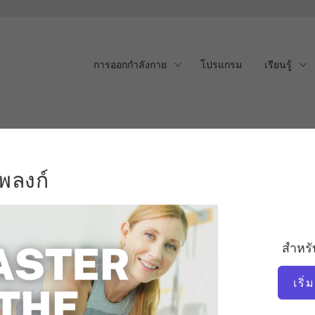
การออกกำลังกาย
โปรแกรม
เรียนรู้
์
พลงก์
พราะเป็นท่าบริหารแกนกลางร่างกายที่ท้าทายที่สุด
กร
ัยความแข็งแรง ความมั่นคง และการรับรู้ของระบบ
สำหรั
ห้ถูกต้องจะช่วยป้องกันการบาดเจ็บและส่งเสริมให้มี
เริ
ท