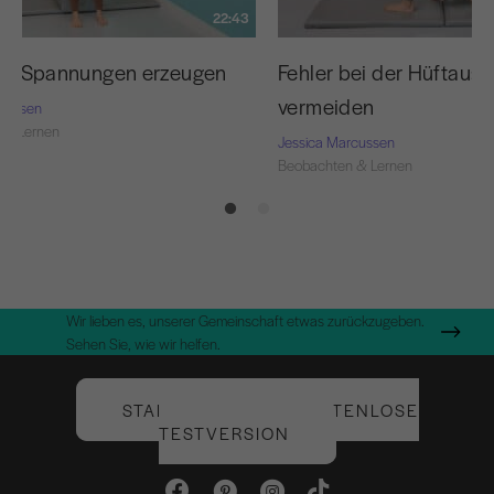
22:43
 die Spannungen erzeugen
Fehler bei der Hüftausr
vermeiden
rcussen
 & Lernen
Jessica Marcussen
Beobachten & Lernen
Wir lieben es, unserer Gemeinschaft etwas zurückzugeben.
Sehen Sie, wie wir helfen.
STARTEN SIE IHRE KOSTENLOSE
TESTVERSION