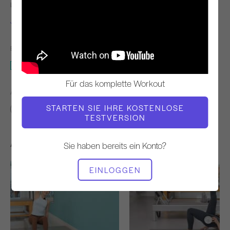
LEHRER
WORKOUT-TEMPO
Jessica Marcussen
Ständig
BENÖTIGTE AUSRÜSTUNG
Matte
Für das komplette Workout
ÄHNLICHE KLASSEN FINDEN FÜR
STARTEN SIE IHRE KOSTENLOSE
Zwischenbericht
20 - 30 min
Matte
TESTVERSION
Andere Workouts, die Ihnen gefallen könnten
Sie haben bereits ein Konto?
EINLOGGEN