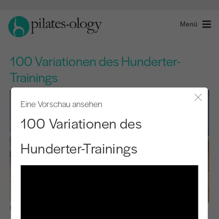
Menü
100 Variationen des Hunderter-
Trainings
Eine Vorschau ansehen
Modal
100 Variationen des
Hunderter-Trainings
Beobachten & Lernen