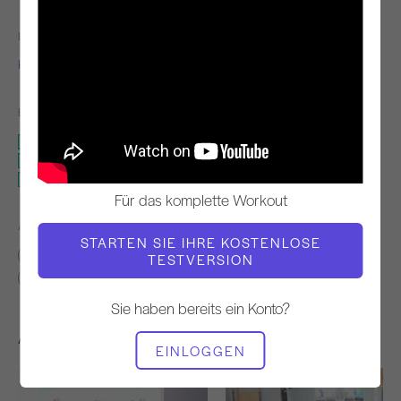
LEHRER
VIDEO ZEIT
Kathi Ross Nash
30:46
BENÖTIGTE AUSRÜSTUNG
Matte
Kleine Tonne
Breath-a-cizer
Für das komplette Workout
ÄHNLICHE KLASSEN FINDEN FÜR
STARTEN SIE IHRE KOSTENLOSE
10 - 20 min
20 - 30 min
Matte
Kleine Tonne
TESTVERSION
Breath-a-cizer
Sie haben bereits ein Konto?
Andere Workouts, die Ihnen gefallen könnten
EINLOGGEN