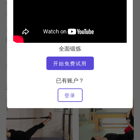
教师
锻炼速度
莫莉-奈尔斯-伦肖
快速
所需设备
万达椅
全面锻炼
查找类似课程
开始免费试用
中级
0 - 10 分钟
万达椅
已有账户？
您可能喜欢的其他锻炼
登录