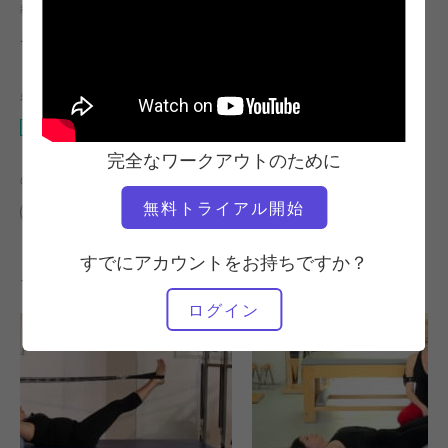
教師
ワークアウトのテンポ
モリー・ナイルズ・レンショウ
速い
必要な機材
ウンダ・チェア
完全なワークアウトのために
の類似クラスを検索
無料トライアル開始
中級
0～10分
ウンダ・チェア
すでにアカウントをお持ちですか？
その他のワークアウト
ログイン