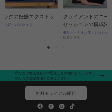
29:18
ラックの妊娠エクストラ
クライアントのニー
セッションの構成法
ナイルズ・レンショウ
習
モリー・ナイルズ・レンショウ
観察と学習
私たちは地域社会への恩返しを大切にしています。
私たちの支援方法をご覧ください。
無料トライアル開始