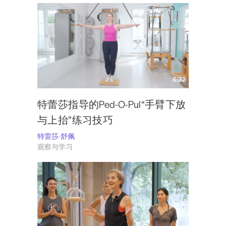
6:32
特蕾莎指导的Ped-O-Pul“手臂下放
与上抬”练习技巧
特雷莎-舒佩
观察与学习