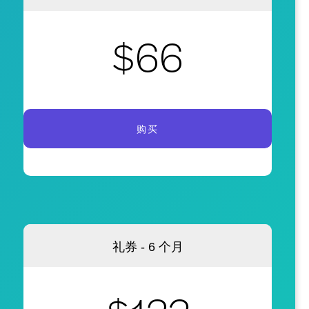
$66
购买
礼券 - 6 个月