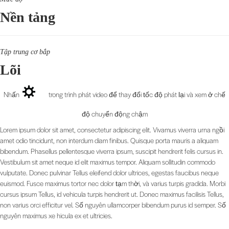
Nền tảng
Tập trung cơ bắp
Lõi
Nhấn
trong trình phát video để thay đổi tốc độ phát lại và xem ở chế
độ chuyển động chậm
Lorem ipsum dolor sit amet, consectetur adipiscing elit. Vivamus viverra urna ngồi
amet odio tincidunt, non interdum diam finibus. Quisque porta mauris a aliquam
bibendum. Phasellus pellentesque viverra ipsum, suscipit hendrerit felis cursus in.
Vestibulum sit amet neque id elit maximus tempor. Aliquam sollitudin commodo
vulputate. Donec pulvinar Tellus eleifend dolor ultrices, egestas faucibus neque
euismod. Fusce maximus tortor nec dolor tạm thời, và varius turpis gradida. Morbi
cursus ipsum Tellus, id vehicula turpis hendrerit ut. Donec maximus facilisis Tellus,
non varius orci efficitur vel. Số nguyên ullamcorper bibendum purus id semper. Số
nguyên maximus xe hicula ex et ultricies.