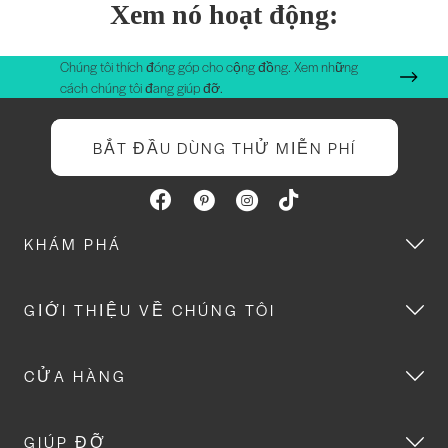
Xem nó hoạt động:
Chúng tôi thích đóng góp cho cộng đồng. Xem những
cách chúng tôi đang giúp đỡ.
BẮT ĐẦU DÙNG THỬ MIỄN PHÍ
KHÁM PHÁ
GIỚI THIỆU VỀ CHÚNG TÔI
CỬA HÀNG
GIÚP ĐỠ