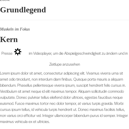
Grundlegend
Muskeln im Fokus
Kern
Presse
im Videoplayer, um die Abspielgeschwindigkeit zu ändern und in
Zeitlupe anzusehen
Lorem ipsum dolor sit amet, consectetur adipiscing elit. Vivamus viverra urna sit
amet odio tincidunt, non interdum diam finibus. Quisque porta mauris a aliquam
bibendum. Phasellus pellentesque viverra ipsum, suscipit hendrerit felis cursus in.
Vestibulum sit amet neque id elit maximus tempor. Aliquam sollicitudin commodo
vulputate. Donec pulvinar tellus eleifend dolor ultrices, egestas faucibus neque
euismod. Fusce maximus tortor nec dolor tempor, at varius turpis gravida. Morbi
cursus ipsum tellus, id vehicula turpis hendrerit ut. Donec maximus facilisis tellus,
non varius orci efficitur vel. Integer ullamcorper bibendum purus id semper. Integer
maximus vehicula ex et ultricies.