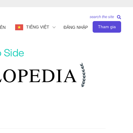
search the site
Tham gia
TIẾNG VIỆT
IÊN
ĐĂNG NHẬP
o Side