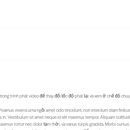
rong trình phát video để thay đổi tốc độ phát lại và xem ở chế độ c
 Vivamus viverra urna ngồi amet odio tincidunt, non interdum diam fini
sus in. Vestibulum sit amet neque id elit maximus tempor. Aliquam sollit
imus tortor nec dolor tạm thời, và varius turpis gradida. Morbi cursus i