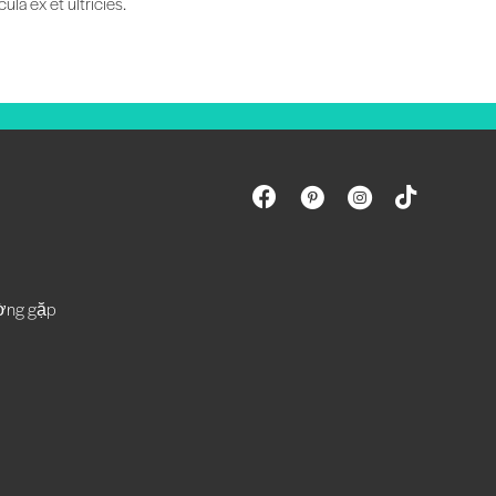
la ex et ultricies.
ường gặp