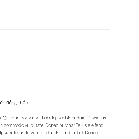
huyển động chậm
bus. Quisque porta mauris a aliquam bibendum. Phasellus
udin commodo vulputate. Donec pulvinar Tellus eleifend
psum Tellus, id vehicula turpis hendrerit ut. Donec