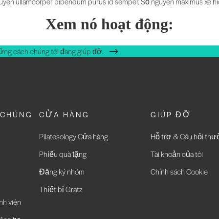
Số nguyên ullamcorper bibendum purus id semper. Số nguyên maximus xe hicu
Xem nó hoạt động:
ững cách chúng tôi đang giúp đỡ.
 CHÚNG
CỬA HÀNG
GIÚP ĐỠ
Pilatesology Cửa hàng
Hỗ trợ & Câu hỏi th
Phiếu quà tặng
Tài khoản của tôi
Đăng ký nhóm
Chính sách Cookie
Thiết bị Gratz
nh viên