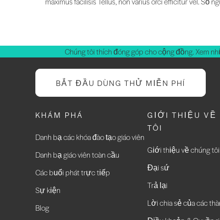
maximus facilisis Tellus, non varius orci efficitur vel. 
Chúng tôi thích đóng góp cho cộng đồng. Xem nh
BẮT ĐẦU DÙNG THỬ MIỄN PHÍ
KHÁM PHÁ
GIỚI THIỆU VỀ
TÔI
Danh bạ các khóa đào tạo giáo viên
Giới thiệu về chúng tôi
Danh bạ giáo viên toàn cầu
Đại sứ
Các buổi phát trực tiếp
Trả lại
Sự kiện
Lời chia sẻ của các thà
Blog