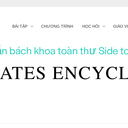
BÀI TẬP
CHƯƠNG TRÌNH
HỌC HỎI
GIÁO V
n bách khoa toàn thư Side t