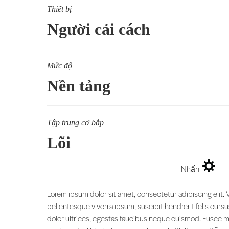
Thiết bị
Người cải cách
Mức độ
Nền tảng
Tập trung cơ bắp
Lõi
Nhấn
t
Lorem ipsum dolor sit amet, consectetur adipiscing elit.
pellentesque viverra ipsum, suscipit hendrerit felis cur
dolor ultrices, egestas faucibus neque euismod. Fusce max