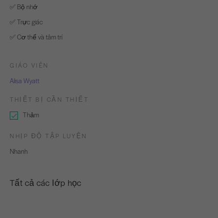
✅ Bộ nhớ
✅ Trực giác
✅ Cơ thể và tâm trí
GIÁO VIÊN
Alisa Wyatt
THIẾT BỊ CẦN THIẾT
Thảm
NHỊP ĐỘ TẬP LUYỆN
Nhanh
Tất cả các lớp học