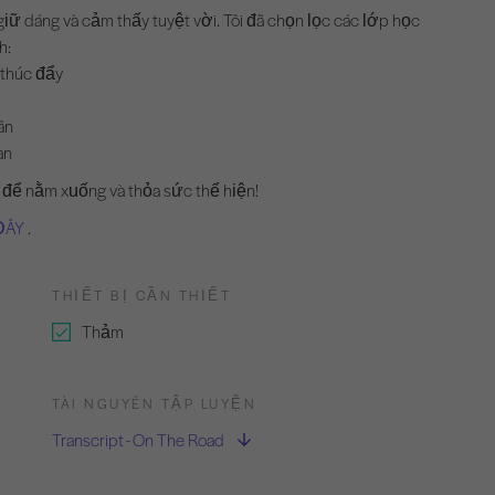
để giữ dáng và cảm thấy tuyệt vời. Tôi đã chọn lọc các lớp học
h:
 thúc đẩy
ãn
àn
 để nằm xuống và thỏa sức thể hiện!
ĐÂY
.
THIẾT BỊ CẦN THIẾT
Thảm
TÀI NGUYÊN TẬP LUYỆN
Transcript - On The Road