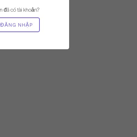
n đã có tài khoản?
ĐĂNG NHẬP