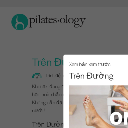
Trên Đường
Xem bản xem trước
Trên Đường
Trình độ trung cấp
Khi bạn đang đi du lịch, Pilates là bài tập t
học hoàn hảo của bạn từ 3 phần: 1) Time Crun
Không cần đạo cụ, chỉ cần bạn và đủ không
nước!
Trên Đường GIỚI THIỆU