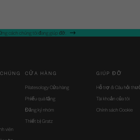
ững cách chúng tôi đang giúp đỡ.
 CHÚNG
CỬA HÀNG
GIÚP ĐỠ
Pilatesology Cửa hàng
Hỗ trợ & Câu hỏi th
Phiếu quà tặng
Tài khoản của tôi
Đăng ký nhóm
Chính sách Cookie
Thiết bị Gratz
nh viên