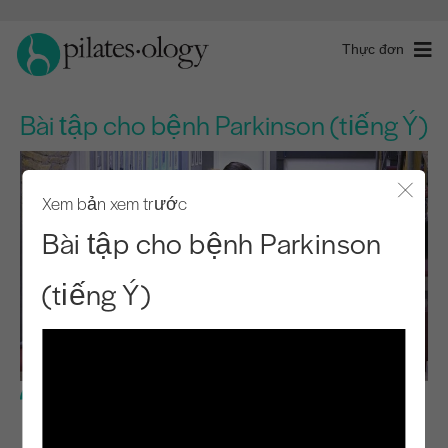
Thực đơn
Bài tập cho bệnh Parkinson (tiếng Ý)
Xem bản xem trước
Đóng 
Bài tập cho bệnh Parkinson
(tiếng Ý)
Cấp độ cơ bản