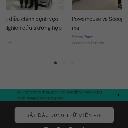
38:36
ược điều chỉnh bệnh vẹo
Powerhouse và Scoop 
g: Nghiên cứu trường hợp
mã
m
Sabina Phạm
Học hỏi
Quan sát & Học hỏi
Chúng tôi thích đóng góp cho cộng đồng. Xem những
cách chúng tôi đang giúp đỡ.
BẮT ĐẦU DÙNG THỬ MIỄN PHÍ