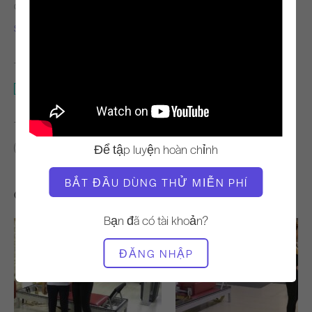
GIÁO VIÊN
NHỊP ĐỘ TẬP LUYỆN
Sabina Phạm
Chậm
THIẾT BỊ CẦN THIẾT
Toàn bộ Studio
TÌM LỚP HỌC TƯƠNG TỰ CHO
Để tập luyện hoàn chỉnh
Nền tảng
20 - 30 phút
Toàn bộ Studio
BẮT ĐẦU DÙNG THỬ MIỄN PHÍ
Các bài tập khác bạn có thể thích
Bạn đã có tài khoản?
ĐĂNG NHẬP