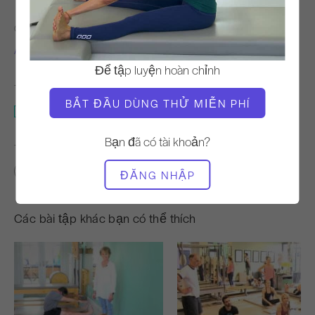
GIÁO VIÊN
THỜI GIAN VIDEO
Alisa Wyatt
1:39
Để tập luyện hoàn chỉnh
THIẾT BỊ CẦN THIẾT
BẮT ĐẦU DÙNG THỬ MIỄN PHÍ
Thảm
Bạn đã có tài khoản?
TÌM LỚP HỌC TƯƠNG TỰ CHO
0 - 10 phút
Thảm
ĐĂNG NHẬP
Các bài tập khác bạn có thể thích