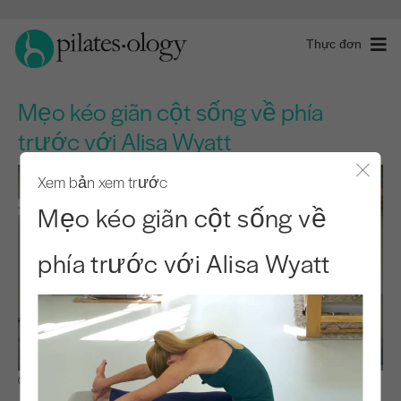
Thực đơn
Mẹo kéo giãn cột sống về phía
trước với Alisa Wyatt
Xem bản xem trước
Đóng 
Mẹo kéo giãn cột sống về
phía trước với Alisa Wyatt
Quan sát & Học hỏi