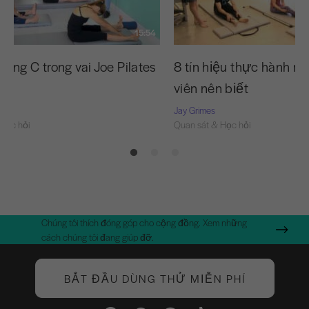
15:54
ong C trong vai Joe Pilates
8 tín hiệu thực hành m
nó
viên nên biết
Jay Grimes
Học hỏi
Quan sát & Học hỏi
Chúng tôi thích đóng góp cho cộng đồng. Xem những
cách chúng tôi đang giúp đỡ.
BẮT ĐẦU DÙNG THỬ MIỄN PHÍ