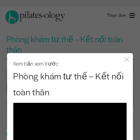
Thực đơn
Phòng khám tư thế – Kết nối toàn
thân
Xem bản xem trước
Đóng 
Phòng khám tư thế – Kết nối
toàn thân
Trình độ trung cấp