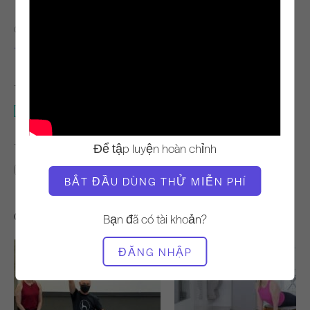
GIÁO VIÊN
NHỊP ĐỘ TẬP LUYỆN
Teresa Shupe
Vững chắc
THIẾT BỊ CẦN THIẾT
Thảm
Để tập luyện hoàn chỉnh
TÌM LỚP HỌC TƯƠNG TỰ CHO
Trung cấp
20 - 30 phút
Thảm
BẮT ĐẦU DÙNG THỬ MIỄN PHÍ
Các bài tập khác bạn có thể thích
Bạn đã có tài khoản?
ĐĂNG NHẬP