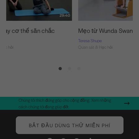
29:40
dạy cơ thể săn chắc
Mẹo từ Wunda Swan cù
pe
Teresa Shupe
Học hỏi
Quan sát & Học hỏi
Chúng tôi thích đóng góp cho cộng đồng. Xem những
cách chúng tôi đang giúp đỡ.
BẮT ĐẦU DÙNG THỬ MIỄN PHÍ