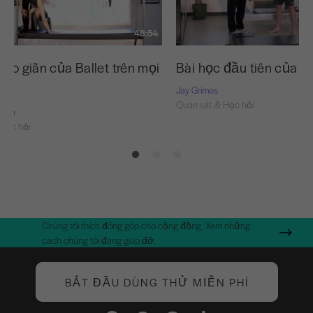
48:54
kéo giãn của Ballet trên mọi
Bài học đầu tiên của M
Jay Grimes
Quan sát & Học hỏi
Nash
Học hỏi
Chúng tôi thích đóng góp cho cộng đồng. Xem những
cách chúng tôi đang giúp đỡ.
BẮT ĐẦU DÙNG THỬ MIỄN PHÍ