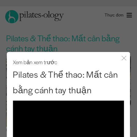
Thực đơn
Pilates & Thể thao: Mất cân bằng
cánh tay thuận
Xem bản xem trước
Đóng 
Pilates & Thể thao: Mất cân
bằng cánh tay thuận
Quan sát & Học hỏi