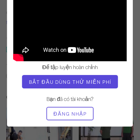
GIÁO VIÊN
THỜI GIAN VIDEO
Miguel Silva
42:59
THIẾT BỊ CẦN THIẾT
Toàn bộ Studio
TÌM LỚP HỌC TƯƠNG TỰ CHO
Để tập luyện hoàn chỉnh
40 - 50 phút
Toàn bộ Studio
BẮT ĐẦU DÙNG THỬ MIỄN PHÍ
Các bài tập khác bạn có thể thích
Bạn đã có tài khoản?
ĐĂNG NHẬP