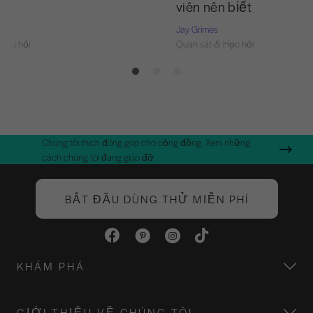
nó
viên nên biết
Jay Grimes
Học hỏi
Quan sát & Học hỏi
Chúng tôi thích đóng góp cho cộng đồng. Xem những
cách chúng tôi đang giúp đỡ.
BẮT ĐẦU DÙNG THỬ MIỄN PHÍ
KHÁM PHÁ
GIỚI THIỆU VỀ CHÚNG TÔI