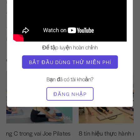
GIÁO VIÊN
THỜI GIAN VIDEO
Alisa Wyatt
2:06
TÌM LỚP HỌC TƯƠNG TỰ CHO
0 - 10 phút
Để tập luyện hoàn chỉnh
Các bài tập khác bạn có thể thích
BẮT ĐẦU DÙNG THỬ MIỄN PHÍ
Bạn đã có tài khoản?
ĐĂNG NHẬP
15:54
ong C trong vai Joe Pilates
8 tín hiệu thực hành m