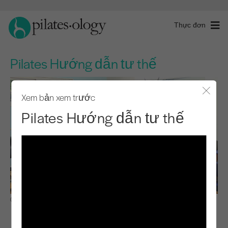
Thực đơn
Pilates Hướng dẫn tư thế
Xem bản xem trước
Đóng 
Pilates Hướng dẫn tư thế
Quan sát & Học hỏi