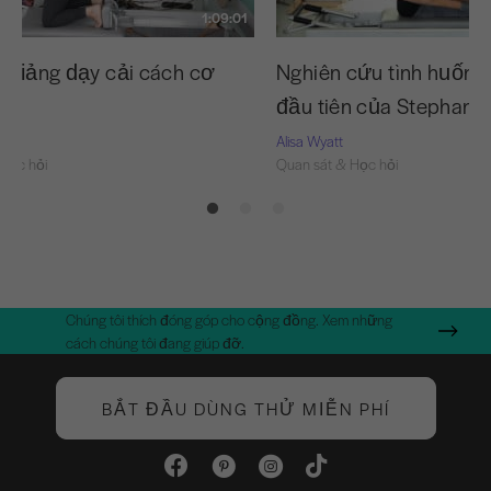
1:09:01
o giảng dạy cải cách cơ
Nghiên cứu tình huống:
đầu tiên của Stephanie
Alisa Wyatt
Học hỏi
Quan sát & Học hỏi
Chúng tôi thích đóng góp cho cộng đồng. Xem những
cách chúng tôi đang giúp đỡ.
BẮT ĐẦU DÙNG THỬ MIỄN PHÍ