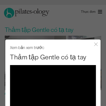
Thực đơn
Thảm tập Gentle có tạ tay
Xem bản xem trước
Đóng 
Thảm tập Gentle có tạ tay
Cấp độ cơ bản