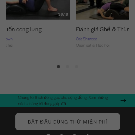
36:18
ình uốn cong lưng
Đánh giá Ghế & Thùng
n-Brown
Cát Shimoda
Học hỏi
Quan sát & Học hỏi
Chúng tôi thích đóng góp cho cộng đồng. Xem những
cách chúng tôi đang giúp đỡ.
BẮT ĐẦU DÙNG THỬ MIỄN PHÍ