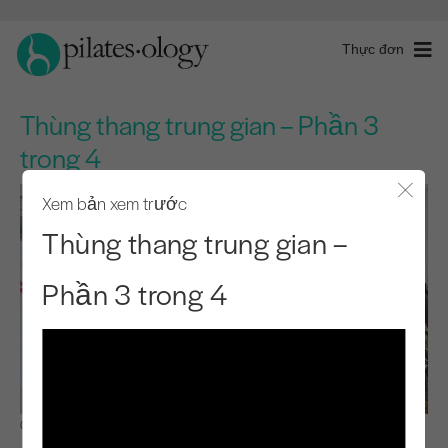
Thực đơn
Thùng thang trung gian – Phần 3
trong 4
Xem bản xem trước
Đóng 
Thùng thang trung gian –
Phần 3 trong 4
Quan sát & Học hỏi