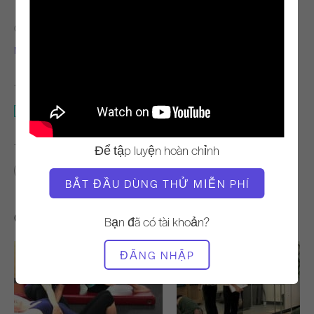
GIÁO VIÊN
THỜI GIAN VIDEO
Mejo Wiggin
35:11
THIẾT BỊ CẦN THIẾT
Thùng thang
TÌM LỚP HỌC TƯƠNG TỰ CHO
Để tập luyện hoàn chỉnh
30 - 40 phút
Thùng thang
BẮT ĐẦU DÙNG THỬ MIỄN PHÍ
Các bài tập khác bạn có thể thích
Bạn đã có tài khoản?
ĐĂNG NHẬP