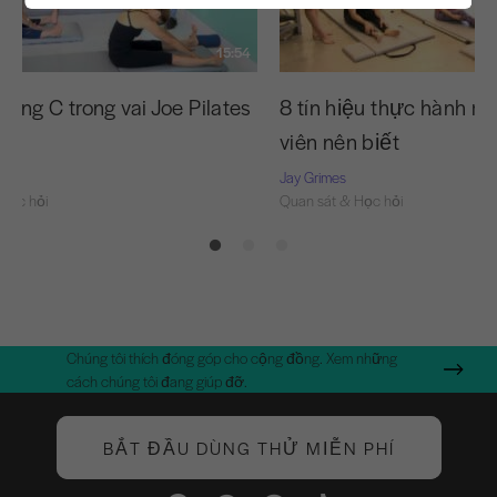
15:54
ong C trong vai Joe Pilates
8 tín hiệu thực hành m
nó
viên nên biết
Jay Grimes
Học hỏi
Quan sát & Học hỏi
Chúng tôi thích đóng góp cho cộng đồng. Xem những
cách chúng tôi đang giúp đỡ.
BẮT ĐẦU DÙNG THỬ MIỄN PHÍ