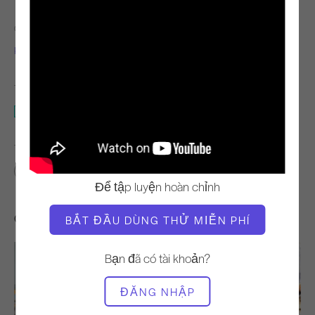
GIÁO VIÊN
THỜI GIAN VIDEO
Kim Reis
4:33
THIẾT BỊ CẦN THIẾT
Thảm
TÌM LỚP HỌC TƯƠNG TỰ CHO
0 - 10 phút
Thảm
Để tập luyện hoàn chỉnh
Các bài tập khác bạn có thể thích
BẮT ĐẦU DÙNG THỬ MIỄN PHÍ
Bạn đã có tài khoản?
ĐĂNG NHẬP