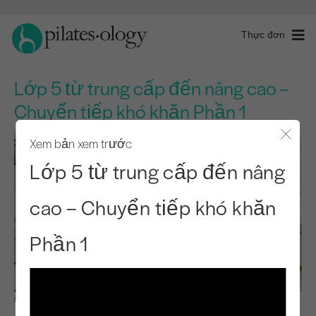
Thực đơn
Lớp 5 từ trung cấp đến nâng cao –
Chuyển tiếp khó khăn Phần 1
Xem bản xem trước
Đóng 
Lớp 5 từ trung cấp đến nâng
cao – Chuyển tiếp khó khăn
Phần 1
Quan sát & Học hỏi