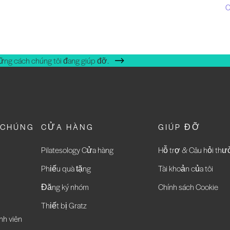
C
ững cách chúng tôi đang giúp đỡ.
 CHÚNG
CỬA HÀNG
GIÚP ĐỠ
Pilatesology Cửa hàng
Hỗ trợ & Câu hỏi th
Phiếu quà tặng
Tài khoản của tôi
Đăng ký nhóm
Chính sách Cookie
Thiết bị Gratz
nh viên