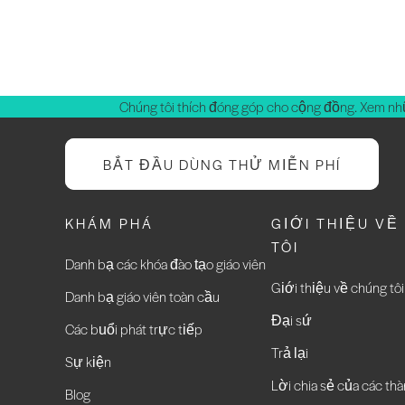
Chúng tôi thích đóng góp cho cộng đồng. Xem nh
BẮT ĐẦU DÙNG THỬ MIỄN PHÍ
KHÁM PHÁ
GIỚI THIỆU VỀ
TÔI
Danh bạ các khóa đào tạo giáo viên
Giới thiệu về chúng tôi
Danh bạ giáo viên toàn cầu
Đại sứ
Các buổi phát trực tiếp
Trả lại
Sự kiện
Lời chia sẻ của các thà
Blog