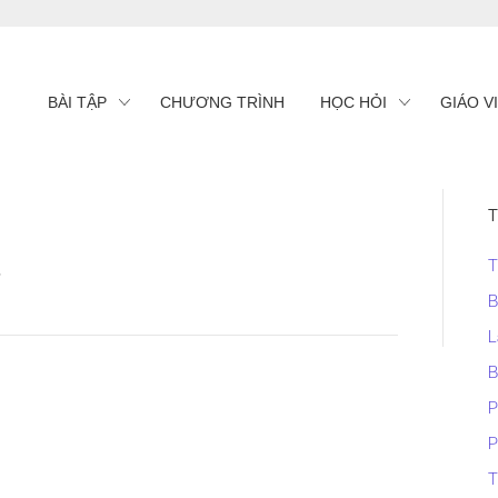
BÀI TẬP
CHƯƠNG TRÌNH
HỌC HỎI
GIÁO V
T
T
3
B
L
B
P
P
T