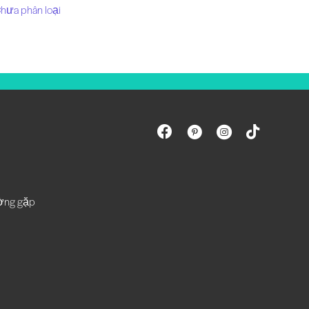
hưa phân loại
ường gặp