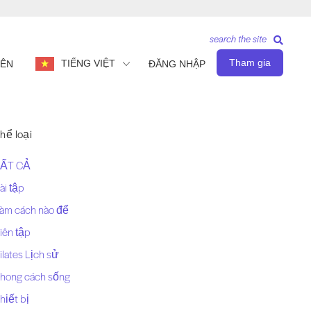
search the site
Tham gia
TIẾNG VIỆT
IÊN
ĐĂNG NHẬP
hể loại
ẤT CẢ
ài tập
àm cách nào để
iên tập
ilates Lịch sử
hong cách sống
hiết bị