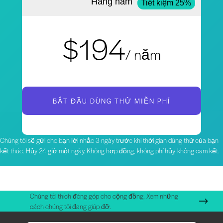
Hàng năm
Tiết kiệm 25%
$194
/ năm
BẮT ĐẦU DÙNG THỬ MIỄN PHÍ
Chúng tôi sẽ gửi cho bạn lời nhắc 3 ngày trước khi thời gian dùng thử của bạn
kết thúc. Hủy 24 giờ một ngày. Không hợp đồng, không phí hủy, không cam kết.
Chúng tôi thích đóng góp cho cộng đồng. Xem những
cách chúng tôi đang giúp đỡ.