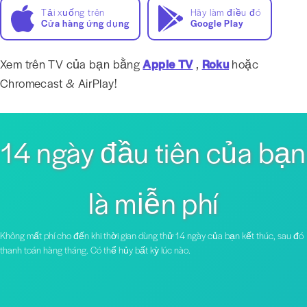
Tải xuống trên
Hãy làm điều đó
Cửa hàng ứng dụng
Google Play
Xem trên TV của bạn bằng
Apple TV
,
Roku
hoặc
Chromecast & AirPlay!
14 ngày đầu tiên của bạn
là miễn phí
Không mất phí cho đến khi thời gian dùng thử 14 ngày của bạn kết thúc, sau đó
thanh toán hàng tháng. Có thể hủy bất kỳ lúc nào.