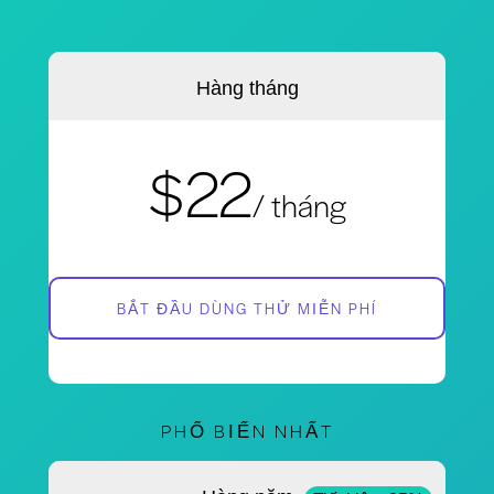
Hàng tháng
$22
/ tháng
BẮT ĐẦU DÙNG THỬ MIỄN PHÍ
PHỔ BIẾN NHẤT