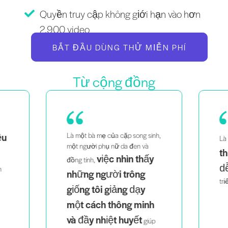
Quyền truy cập không giới hạn vào hơn
2.900 video
BẮT ĐẦU DÙNG THỬ MIỄN PHÍ
Từ cộng đồng
ều
Là một bà mẹ của cặp song sinh,
Là
một người phụ nữ da đen và
th
việc nhìn thấy
đồng tính,
dễ
h
những người trông
tri
giống tôi giảng dạy
một cách thông minh
và đầy nhiệt huyết
giúp