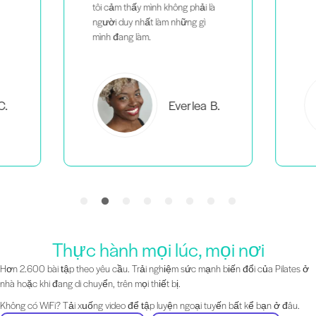
tôi cảm thấy mình không phải là
người duy nhất làm những gì
mình đang làm.
C.
Everlea B.
Thực hành mọi lúc, mọi nơi
Hơn 2.600 bài tập theo yêu cầu. Trải nghiệm sức mạnh biến đổi của Pilates ở
nhà hoặc khi đang di chuyển, trên mọi thiết bị.
Không có WiFi? Tải xuống video để tập luyện ngoại tuyến bất kể bạn ở đâu.