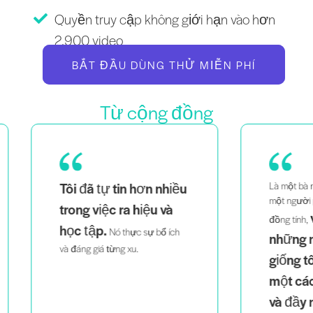
Quyền truy cập không giới hạn vào hơn
2.900 video
BẮT ĐẦU DÙNG THỬ MIỄN PHÍ
Từ cộng đồng
ều
Là một bà mẹ của cặp song sinh,
Là
một người phụ nữ da đen và
th
việc nhìn thấy
đồng tính,
dễ
h
những người trông
tri
giống tôi giảng dạy
một cách thông minh
và đầy nhiệt huyết
giúp