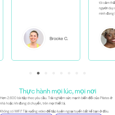
tôi cảm thấy mình không phải là
người duy nhất làm những gì
mình đang làm.
C.
Everlea B.
Thực hành mọi lúc, mọi nơi
Hơn 2.600 bài tập theo yêu cầu. Trải nghiệm sức mạnh biến đổi của Pilates ở
nhà hoặc khi đang di chuyển, trên mọi thiết bị.
Không có WiFi? Tải xuống video để tập luyện ngoại tuyến bất kể bạn ở đâu.