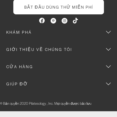
BẮT ĐẦU DÙNG THỬ MIỄN PHÍ
KHÁM PHÁ
GIỚI THIỆU VỀ CHÚNG TÔI
CỬA HÀNG
GIÚP ĐỠ
© Bản quyền 2020 Pilatesology , Inc. Mọi quyền được bảo lưu