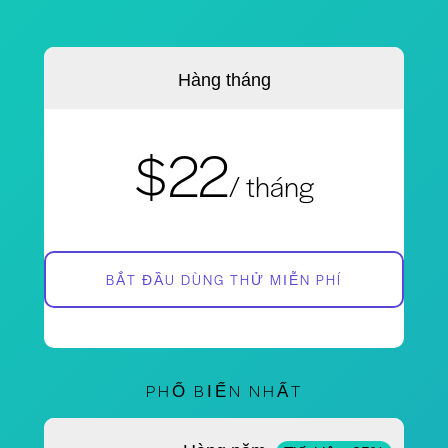
Hàng tháng
$22
/ tháng
BẮT ĐẦU DÙNG THỬ MIỄN PHÍ
PHỔ BIẾN NHẤT