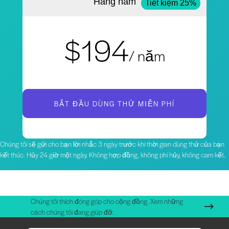
Hàng năm
Tiết kiệm 25%
$194
/ năm
BẮT ĐẦU DÙNG THỬ MIỄN PHÍ
Chúng tôi sẽ gửi cho bạn lời nhắc 3 ngày trước khi thời gian dùng thử của bạn
kết thúc. Hủy 24 giờ một ngày. Không hợp đồng, không phí hủy, không cam kết.
Chúng tôi thích đóng góp cho cộng đồng. Xem những
cách chúng tôi đang giúp đỡ.