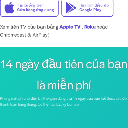
Tải xuống trên
Hãy làm điều đó
Cửa hàng ứng dụng
Google Play
Xem trên TV của bạn bằng
Apple TV
,
Roku
hoặc
Chromecast & AirPlay!
14 ngày đầu tiên của bạn
là miễn phí
Không mất phí cho đến khi thời gian dùng thử 14 ngày của bạn kết thúc, sau đó
thanh toán hàng tháng. Có thể hủy bất kỳ lúc nào.