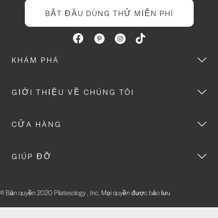
BẮT ĐẦU DÙNG THỬ MIỄN PHÍ
KHÁM PHÁ
GIỚI THIỆU VỀ CHÚNG TÔI
CỬA HÀNG
GIÚP ĐỠ
© Bản quyền 2020 Pilatesology , Inc. Mọi quyền được bảo lưu