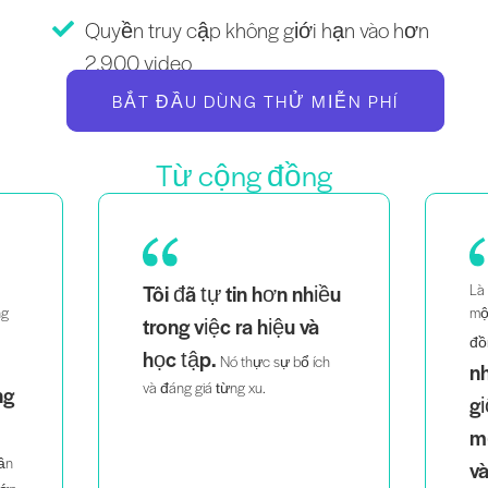
Quyền truy cập không giới hạn vào hơn
2.900 video
BẮT ĐẦU DÙNG THỬ MIỄN PHÍ
Từ cộng đồng
ều
Là một bà mẹ của cặp song sinh,
Là
một người phụ nữ da đen và
th
việc nhìn thấy
đồng tính,
dễ
h
những người trông
tri
giống tôi giảng dạy
một cách thông minh
và đầy nhiệt huyết
giúp