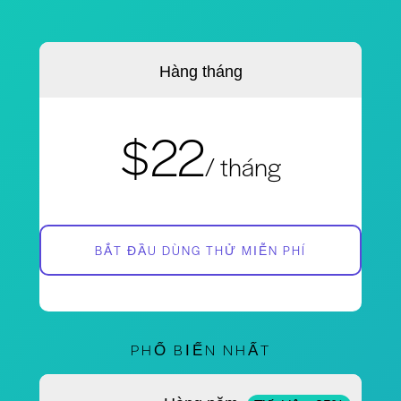
Hàng tháng
$22
/ tháng
BẮT ĐẦU DÙNG THỬ MIỄN PHÍ
PHỔ BIẾN NHẤT