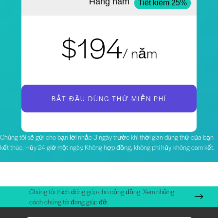
Hàng năm
Tiết kiệm 25%
$194
/ năm
BẮT ĐẦU DÙNG THỬ MIỄN PHÍ
Chúng tôi sẽ gửi cho bạn lời nhắc 3 ngày trước khi thời gian dùng thử của bạn
kết thúc. Hủy 24 giờ một ngày. Không hợp đồng, không phí hủy, không cam kết.
Chúng tôi thích đóng góp cho cộng đồng. Xem những
cách chúng tôi đang giúp đỡ.