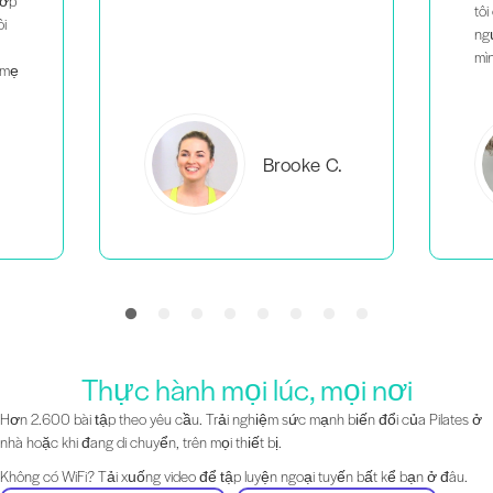
tôi cảm thấy mình không phải là
người duy nhất làm những gì
mình đang làm.
C.
Everlea B.
Thực hành mọi lúc, mọi nơi
Hơn 2.600 bài tập theo yêu cầu. Trải nghiệm sức mạnh biến đổi của Pilates ở
nhà hoặc khi đang di chuyển, trên mọi thiết bị.
Không có WiFi? Tải xuống video để tập luyện ngoại tuyến bất kể bạn ở đâu.