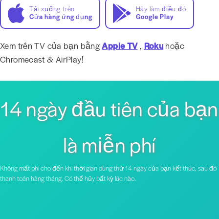
Tải xuống trên
Hãy làm điều đó
Cửa hàng ứng dụng
Google Play
Xem trên TV của bạn bằng
Apple TV
,
Roku
hoặc
Chromecast & AirPlay!
14 ngày đầu tiên của bạn
là miễn phí
Không mất phí cho đến khi thời gian dùng thử 14 ngày của bạn kết thúc, sau đó
thanh toán hàng tháng. Có thể hủy bất kỳ lúc nào.