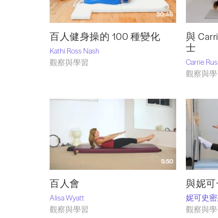
30:46
百人健身操的 100 種變化
與 Car
士
Kathi Ross Nash
Carrie Ru
觀察與學習
觀察與學
5:50
百人會
與妮可
Alisa Wyatt
妮可史密
觀察與學習
觀察與學