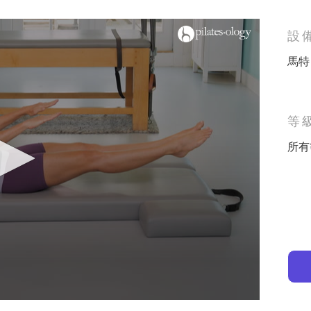
設
馬特
等
所有