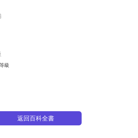
備
級
等級
返回百科全書