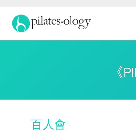
《P
百人會