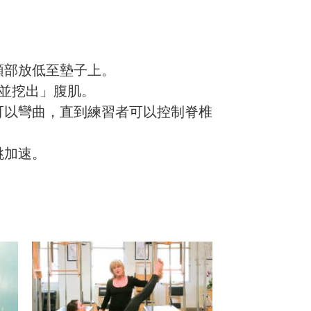
頭部放低至墊子上。
空並挖出」腹肌。
可以彎曲，直到練習者可以控制脊椎
跳加速。