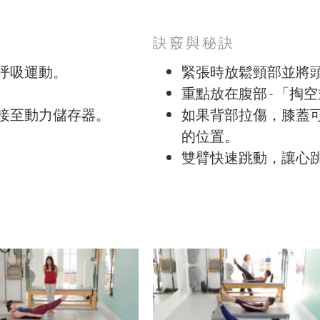
訣竅與秘訣
呼吸運動。
緊張時放鬆頸部並將
重點放在腹部 - 「掏
接至動力儲存器。
如果背部拉傷，膝蓋
的位置。
雙臂快速跳動，讓心