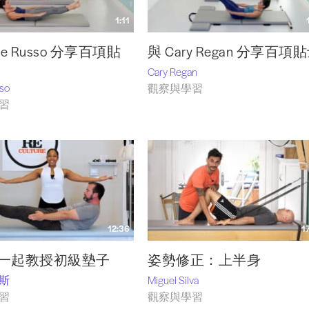
1:11
rie Russo 分享百項貼
與 Cary Regan 分享百項
Cary Regan
sso
觀察與學習
習
12:36
1
一起教授初級墊子
姿勢修正：上半身
斯
Miguel Silva
習
觀察與學習