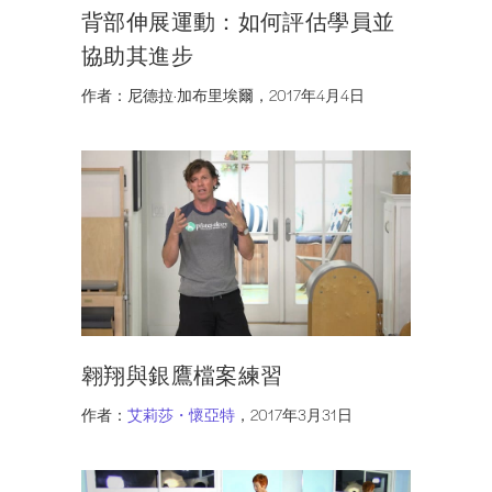
背部伸展運動：如何評估學員並
協助其進步
作者：尼德拉·加布里埃爾，2017年4月4日
翱翔與銀鷹檔案練習
作者：
艾莉莎・懷亞特
，2017年3月31日