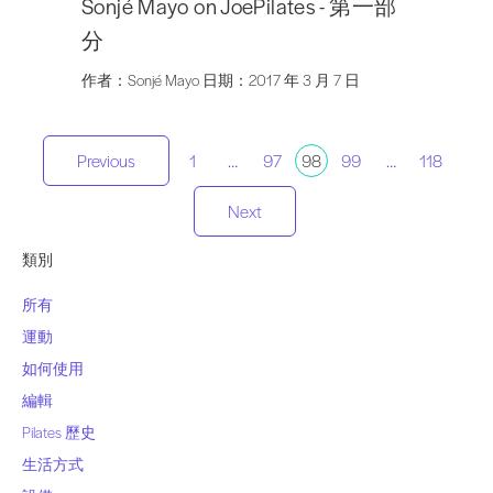
Sonjé Mayo on JoePilates - 第一部
分
作者：Sonjé Mayo 日期：2017 年 3 月 7 日
文
Previous
1
…
97
98
99
…
118
章
Next
類別
分
所有
頁
運動
如何使用
編輯
Pilates 歷史
生活方式