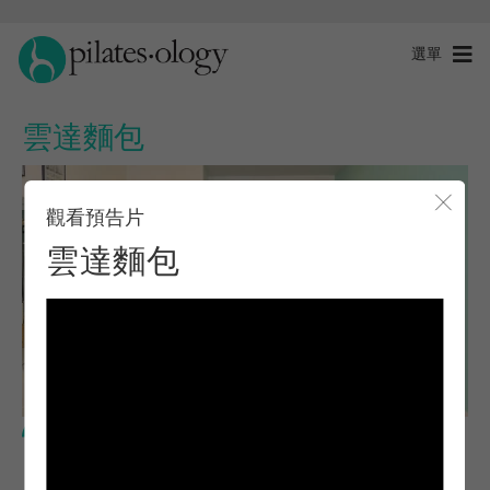
選單
雲達麵包
觀看預告片
關閉
雲達麵包
進階程度