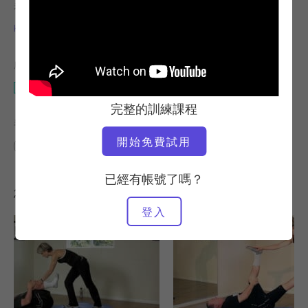
老師
運動速度
Kara Wily
慢速
所需設備
Wunda 椅子
完整的訓練課程
尋找類似的課程
開始免費試用
進階
30 - 40 分鐘
Wunda 椅子
已經有帳號了嗎？
您可能也會喜歡的其他訓練課程
登入