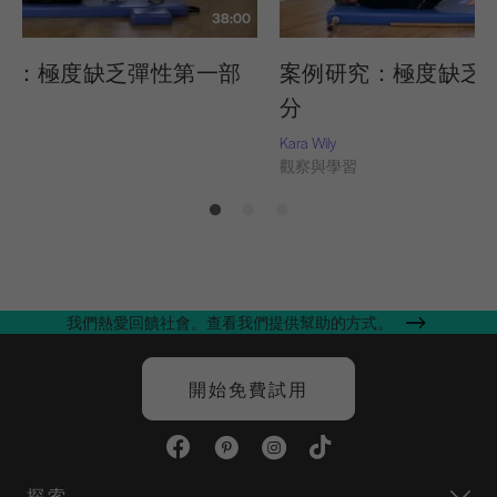
38:00
究：極度缺乏彈性第一部
案例研究：極度缺乏
分
Kara Wily
習
觀察與學習
我們熱愛回饋社會。查看我們提供幫助的方式。
開始免費試用
探索