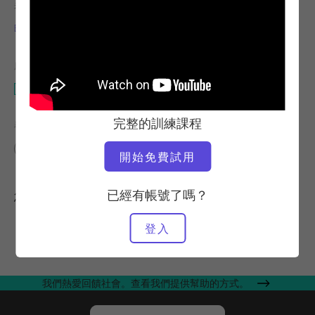
老師
運動速度
Elaine Ewing
穩定
所需設備
上推裝置
完整的訓練課程
尋找類似的課程
中級
10 - 20 分鐘
上推裝置
開始免費試用
已經有帳號了嗎？
您可能也會喜歡的其他訓練課程
登入
我們熱愛回饋社會。查看我們提供幫助的方式。