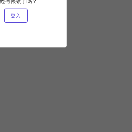
經有帳號了嗎？
所需設備
登入
整個工作室