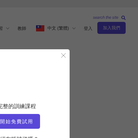
search the site
加入我們
中文 (繁體)
習
教師
登入
關閉模態視窗
的藝術
觀察與學習
老師
完整的訓練課程
艾瑞克·卡洛維奇
開始免費試用
視訊時間
2:02:00