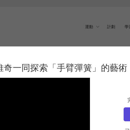
運動
計劃
學
維奇一同探索「手臂彈簧」
維奇一同探索「手臂彈簧」的藝術