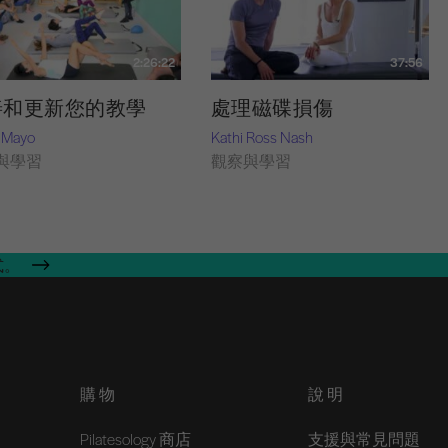
2:26:22
37:56
善和更新您的教學
處理磁碟損傷
 Mayo
Kathi Ross Nash
與學習
觀察與學習
式。
購物
說明
Pilatesology 商店
支援與常見問題