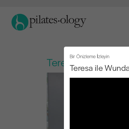
Bir Önizleme İzleyin
Teresa ile Wunda P
Teresa ile Wunda 