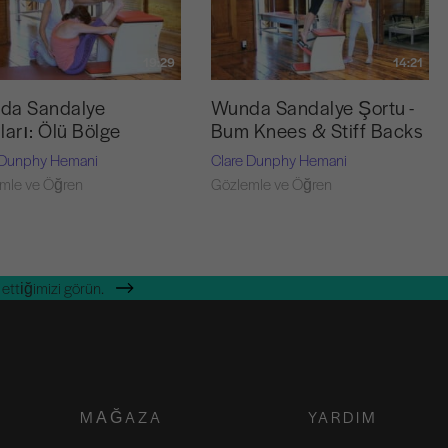
19:29
14:21
da Sandalye
Wunda Sandalye Şortu -
ları: Ölü Bölge
Bum Knees & Stiff Backs
 Dunphy Hemani
Clare Dunphy Hemani
mle ve Öğren
Gözlemle ve Öğren
ettiğimizi görün.
MAĞAZA
YARDIM