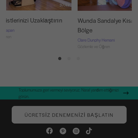
37:42
istlerinizi Uzaklaştırın
Wunda Sandalye Kısala
Bölge
rie-Capan
 Öğren
Clare Dunphy Hemani
Gözlemle ve Öğren
Toplumumuza geri vermeyi seviyoruz. Nasıl yardım ettiğimizi
görün.
ÜCRETSIZ DENEMENIZI BAŞLATIN