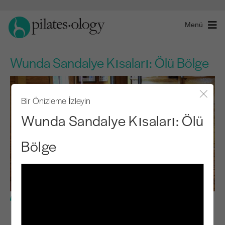
Menü
Wunda Sandalye Kısaları: Ölü Bölge
Bir Önizleme İzleyin
Modal
Wunda Sandalye Kısaları: Ölü
Bölge
Orta Seviye