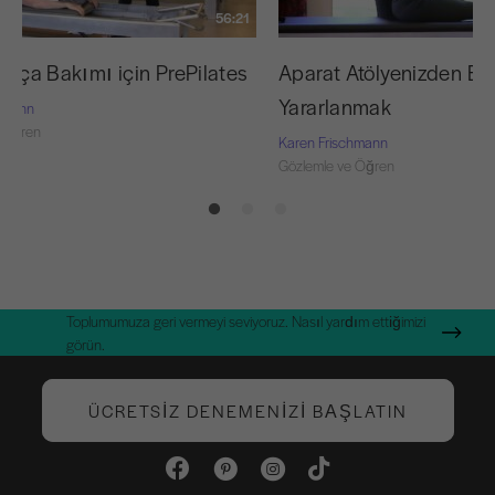
56:21
Kalça Bakımı için PrePilates
Aparat Atölyenizden En 
Yararlanmak
chmann
 Öğren
Karen Frischmann
Gözlemle ve Öğren
Toplumumuza geri vermeyi seviyoruz. Nasıl yardım ettiğimizi
görün.
ÜCRETSIZ DENEMENIZI BAŞLATIN