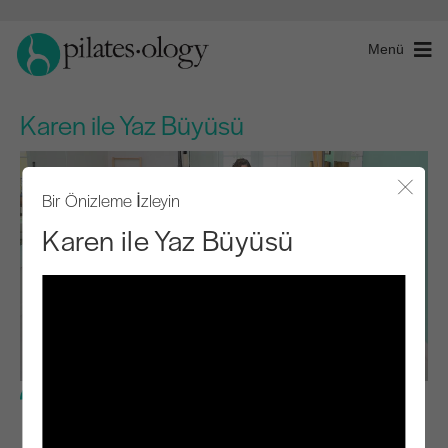
Menü
Karen ile Yaz Büyüsü
Bir Önizleme İzleyin
Modal
Karen ile Yaz Büyüsü
İleri Seviye