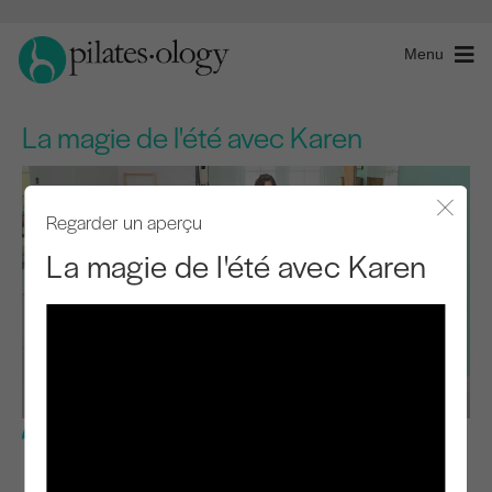
Menu
La magie de l'été avec Karen
Regarder un aperçu
Fermer
La magie de l'été avec Karen
Niveau avancé