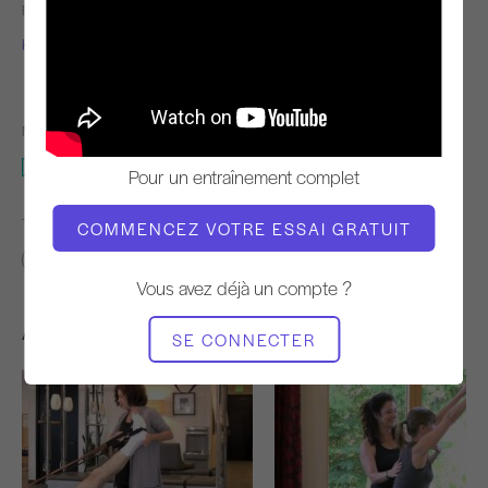
ENSEIGNANT
TEMPO DE
L'ENTRAÎNEMENT
Karen Frischmann
Rapide
MATÉRIEL NÉCESSAIRE
Tapis avec cercle magique
Pour un entraînement complet
TROUVER DES COURS SIMILAIRES POUR
COMMENCEZ VOTRE ESSAI GRATUIT
Avancé
30 - 40 min
Tapis avec cercle magique
Vous avez déjà un compte ?
Autres séances d'entraînement
SE CONNECTER