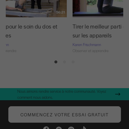
56:21
es pour le soin du dos et
Tirer le meilleur parti de
nches
sur les appareils
chmann
Karen Frischmann
 apprendre
Observer et apprendre
Nous aimons rendre service à notre communauté. Voyez
comment nous aidons.
COMMENCEZ VOTRE ESSAI GRATUIT