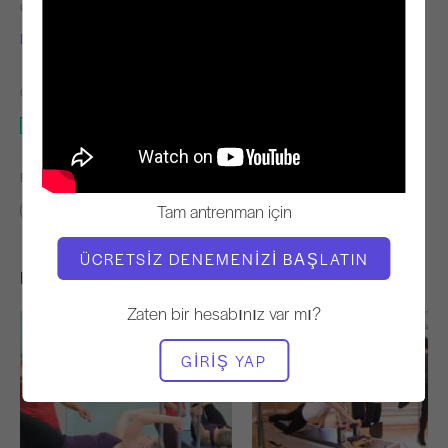
ÖĞRETMEN
VIDEO ZAMANI
Lori Coleman-Brown
9:37
GEREKLI EKIPMAN
Tüm Stüdyo
BENZER SINIFLARI BULUN
Tam antrenman için
0 - 10 dakika
Tüm Stüdyo
ÜCRETSIZ DENEMENIZI BAŞLATIN
Hoşunuza Gidebilecek Diğer Egzersizler
Zaten bir hesabınız var mı?
GIRIŞ YAP