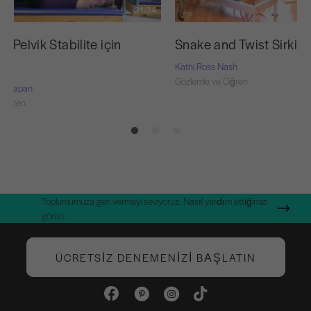
31:34
e Pelvik Stabilite için
Snake and Twist Sirki
Kathi Ross Nash
Gözlemle ve Öğren
rie-Capan
 Öğren
Toplumumuza geri vermeyi seviyoruz. Nasıl yardım ettiğimizi
görün.
ÜCRETSIZ DENEMENIZI BAŞLATIN