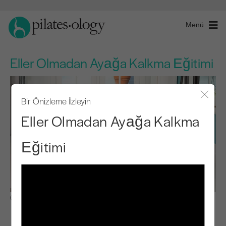
Menü
Eller Olmadan Ayağa Kalkma Eğitimi
Bir Önizleme İzleyin
Modal
Eller Olmadan Ayağa Kalkma
Eğitimi
Gözlemle ve Öğren