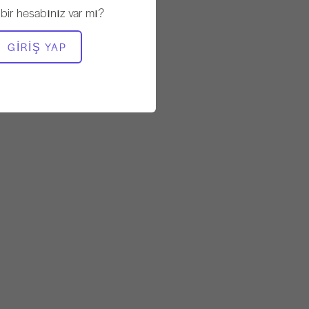
Yavaş
 bir hesabınız var mı?
GEREKLI EKIPMAN
GIRIŞ YAP
Mat