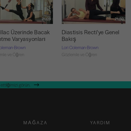
21:09
21:50
llac Üzerinde Bacak
Diastisis Recti'ye Genel
tme Varyasyonları
Bakış
Coleman-Brown
Lori Coleman-Brown
mle ve Öğren
Gözlemle ve Öğren
ettiğimizi görün.
MAĞAZA
YARDIM