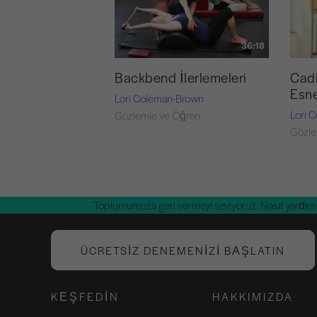
36:18
Backbend İlerlemeleri
Cadi
Esne
Lori Coleman-Brown
Lori 
Gözlemle ve Öğren
Gözle
Toplumumuza geri vermeyi seviyoruz. Nasıl yardım 
ÜCRETSIZ DENEMENIZI BAŞLATIN
KEŞFEDIN
HAKKIMIZDA