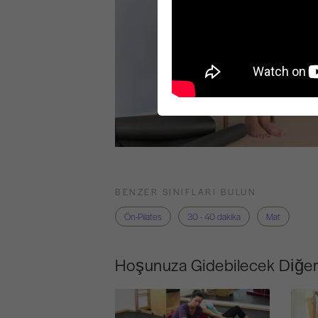
BENZER SINIFLARI BULUN
Ön-Pilates
30 - 40 dakika
Mat
Hoşunuza Gidebilecek Diğer 