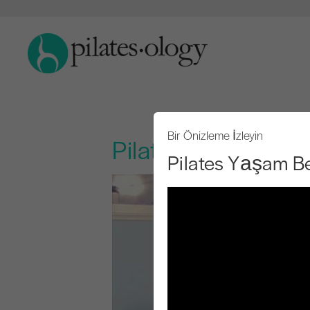
Bir Önizleme İzleyin
Pilates Yaşam Bece
Pilates Yaşam Be