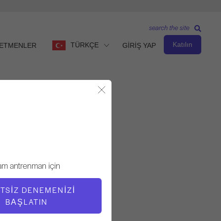
search the site
Katılın
TÜRKÇE
ETMENLER
GİRİŞ YAP
Modalı Kapat
Ön-Pilates Seviye
ÖĞRETMEN
am antrenman için
Lori Coleman-Brown
TSIZ DENEMENIZI
BAŞLATIN
EGZERSIZ TEMPOSU