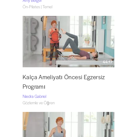
Amy Berger
Ön-Pilates | Temel
44:17
Kalça Ameliyatı Öncesi Egzersiz
Programı
Niedra Gabriel
Gözlemle ve Öğren